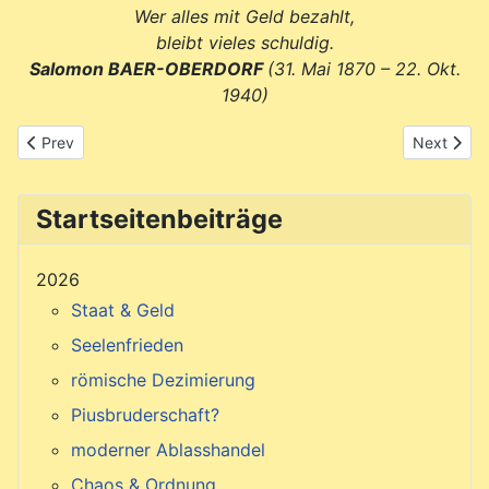
Wer alles mit Geld bezahlt,
bleibt vieles schuldig.
Salomon BAER-OBERDORF
(31. Mai 1870 – 22. Okt.
1940)
Previous article: Ist Gott faul ?
Next articl
Prev
Next
Startseitenbeiträge
2026
Staat & Geld
Seelenfrieden
römische Dezimierung
Piusbruderschaft?
moderner Ablasshandel
Chaos & Ordnung