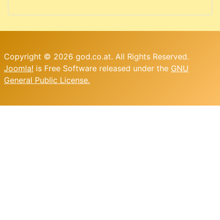
Copyright © 2026 god.co.at. All Rights Reserved.
Joomla!
is Free Software released under the
GNU
General Public License.