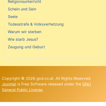
Religionsunterricht
Schein und Sein
Seele
Todesstrafe & Volksverhetzung
Warum wir sterben
Wie starb Jesus?
Zeugung und Geburt
Copyright © 2026 god.co.at. All Rights Reserved.
Joomla!
is Free Software released under the
GNU
General Public License.