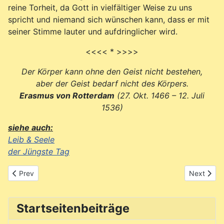
reine Torheit, da Gott in vielfältiger Weise zu uns
spricht und niemand sich wünschen kann, dass er mit
seiner Stimme lauter und aufdringlicher wird.
<<<< * >>>>
Der Körper kann ohne den Geist nicht bestehen,
aber der Geist bedarf nicht des Körpers.
Erasmus von Rotterdam
(27. Okt. 1466 – 12. Juli
1536)
siehe auch:
Leib & Seele
der Jüngste Tag
Previous article: 10 Jahre Gott cooperative
Next artic
Prev
Next
Startseitenbeiträge