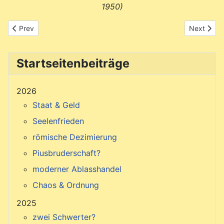
1950
)
Previous article: Der gordische Knoten
Next artic
Prev
Next
Startseitenbeiträge
2026
Staat & Geld
Seelenfrieden
römische Dezimierung
Piusbruderschaft?
moderner Ablasshandel
Chaos & Ordnung
2025
zwei Schwerter?