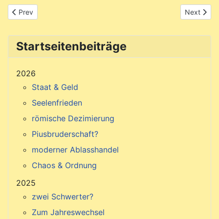
Previous article: Geschwindigkeitsmesser von AF447
Next artic
Prev
Next
Startseitenbeiträge
2026
Staat & Geld
Seelenfrieden
römische Dezimierung
Piusbruderschaft?
moderner Ablasshandel
Chaos & Ordnung
2025
zwei Schwerter?
Zum Jahreswechsel