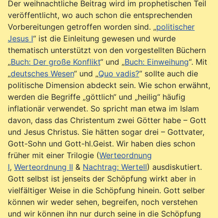
Der weihnachtliche Beitrag wird im prophetischen Teil
veröffentlicht, wo auch schon die entsprechenden
Vorbereitungen getroffen worden sind. „
politischer
Jesus I
“ ist die Einleitung gewesen und wurde
thematisch unterstützt von den vorgestellten Büchern
„
Buch: Der große Konflikt
“ und „
Buch: Einweihung
“. Mit
„
deutsches Wesen
“ und „
Quo vadis?
“ sollte auch die
politische Dimension abdeckt sein. Wie schon erwähnt,
werden die Begriffe „göttlich“ und „heilig“ häufig
inflationär verwendet. So spricht man etwa im Islam
davon, dass das Christentum zwei Götter habe – Gott
und Jesus Christus. Sie hätten sogar drei – Gottvater,
Gott-Sohn und Gott-hl.Geist. Wir haben dies schon
früher mit einer Trilogie (
Werteordnung
I
,
Werteordnung II
&
Nachtrag: WerteII
) ausdiskutiert.
Gott selbst ist jenseits der Schöpfung wirkt aber in
vielfältiger Weise in die Schöpfung hinein. Gott selber
können wir weder sehen, begreifen, noch verstehen
und wir können ihn nur durch seine in die Schöpfung